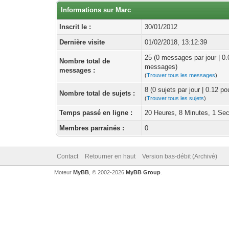
Informations sur Marc
Inscrit le :
30/01/2012
Dernière visite
01/02/2018, 13:12:39
25 (0 messages par jour | 0
Nombre total de
messages)
messages :
(
Trouver tous les messages
)
8 (0 sujets par jour | 0.12 p
Nombre total de sujets :
(
Trouver tous les sujets
)
Temps passé en ligne :
20 Heures, 8 Minutes, 1 Se
Membres parrainés :
0
Contact
Retourner en haut
Version bas-débit (Archivé)
Moteur
MyBB
, © 2002-2026
MyBB Group
.