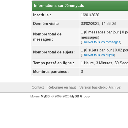
Informations sur JérémyLds
Inscrit le :
16/01/2020
Dernière visite
03/02/2021, 14:36:08
1 (0 messages par jour | 0 p
Nombre total de
messages)
messages :
(
Trouver tous les messages
)
1 (0 sujets par jour | 0.02 p
Nombre total de sujets :
(
Trouver tous les sujets
)
Temps passé en ligne :
1 Heure, 3 Minutes, 50 Sec
Membres parrainés :
0
Contact
Retourner en haut
Version bas-débit (Archivé)
Moteur
MyBB
, © 2002-2026
MyBB Group
.