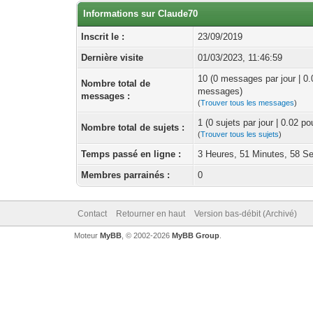
Informations sur Claude70
Inscrit le :
23/09/2019
Dernière visite
01/03/2023, 11:46:59
10 (0 messages par jour | 0
Nombre total de
messages)
messages :
(
Trouver tous les messages
)
1 (0 sujets par jour | 0.02 p
Nombre total de sujets :
(
Trouver tous les sujets
)
Temps passé en ligne :
3 Heures, 51 Minutes, 58 S
Membres parrainés :
0
Contact
Retourner en haut
Version bas-débit (Archivé)
Moteur
MyBB
, © 2002-2026
MyBB Group
.