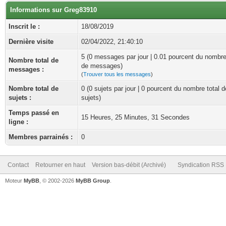
Informations sur Greg83910
Inscrit le :
18/08/2019
Dernière visite
02/04/2022, 21:40:10
5 (0 messages par jour | 0.01 pourcent du nombre
Nombre total de
de messages)
messages :
(
Trouver tous les messages
)
Nombre total de
0 (0 sujets par jour | 0 pourcent du nombre total d
sujets :
sujets)
Temps passé en
15 Heures, 25 Minutes, 31 Secondes
ligne :
Membres parrainés :
0
Contact
Retourner en haut
Version bas-débit (Archivé)
Syndication RSS
Moteur
MyBB
, © 2002-2026
MyBB Group
.