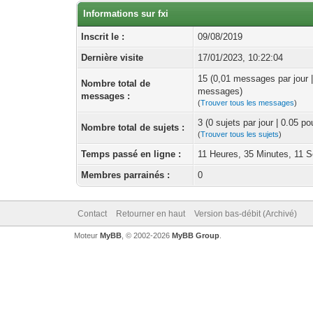
Informations sur fxi
Inscrit le :
09/08/2019
Dernière visite
17/01/2023, 10:22:04
15 (0,01 messages par jour 
Nombre total de
messages)
messages :
(
Trouver tous les messages
)
3 (0 sujets par jour | 0.05 p
Nombre total de sujets :
(
Trouver tous les sujets
)
Temps passé en ligne :
11 Heures, 35 Minutes, 11 
Membres parrainés :
0
Contact
Retourner en haut
Version bas-débit (Archivé)
Moteur
MyBB
, © 2002-2026
MyBB Group
.