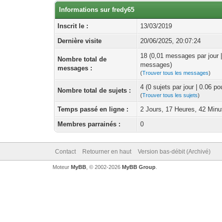
Informations sur fredy65
Inscrit le :
13/03/2019
Dernière visite
20/06/2025, 20:07:24
18 (0,01 messages par jour 
Nombre total de
messages)
messages :
(
Trouver tous les messages
)
4 (0 sujets par jour | 0.06 p
Nombre total de sujets :
(
Trouver tous les sujets
)
Temps passé en ligne :
2 Jours, 17 Heures, 42 Minu
Membres parrainés :
0
Contact
Retourner en haut
Version bas-débit (Archivé)
Moteur
MyBB
, © 2002-2026
MyBB Group
.