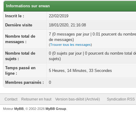
Informations sur erwan
Inscrit le :
22/02/2019
Dernière visite
18/01/2020, 21:16:08
7 (0 messages par jour | 0.01 pourcent du nombre
Nombre total de
de messages)
messages :
(
Trouver tous les messages
)
Nombre total de
0 (0 sujets par jour | 0 pourcent du nombre total d
sujets :
sujets)
Temps passé en
5 Heures, 14 Minutes, 33 Secondes
ligne :
Membres parrainés :
0
Contact
Retourner en haut
Version bas-débit (Archivé)
Syndication RSS
Moteur
MyBB
, © 2002-2026
MyBB Group
.