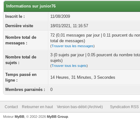
Informations sur junior76
Inscrit le :
11/08/2009
Dernière visite
18/01/2021, 11:16:57
72 (0,01 messages par jour | 0.11 pourcent du n
Nombre total de
total de messages)
messages :
(
Trouver tous les messages
)
3 (0 sujets par jour | 0.05 pourcent du nombre tot
Nombre total de
sujets)
sujets :
(
Trouver tous les sujets
)
Temps passé en
14 Heures, 31 Minutes, 3 Secondes
ligne :
Membres parrainés :
0
Contact
Retourner en haut
Version bas-débit (Archivé)
Syndication RSS
Moteur
MyBB
, © 2002-2026
MyBB Group
.