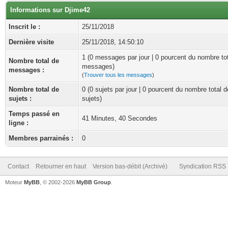
Informations sur Djime42
Inscrit le :
25/11/2018
Dernière visite
25/11/2018, 14:50:10
1 (0 messages par jour | 0 pourcent du nombre to
Nombre total de
messages)
messages :
(
Trouver tous les messages
)
Nombre total de
0 (0 sujets par jour | 0 pourcent du nombre total d
sujets :
sujets)
Temps passé en
41 Minutes, 40 Secondes
ligne :
Membres parrainés :
0
Contact
Retourner en haut
Version bas-débit (Archivé)
Syndication RSS
Moteur
MyBB
, © 2002-2026
MyBB Group
.