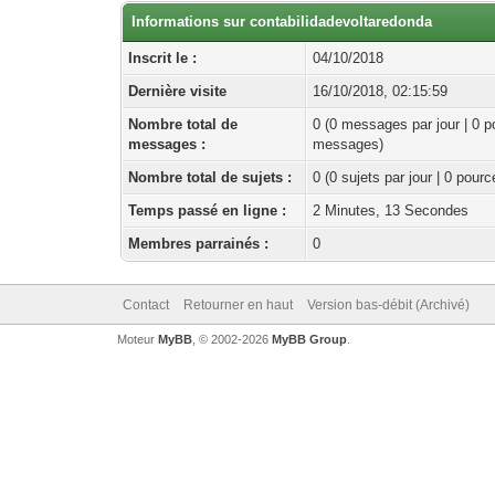
Informations sur contabilidadevoltaredonda
Inscrit le :
04/10/2018
Dernière visite
16/10/2018, 02:15:59
Nombre total de
0 (0 messages par jour | 0 p
messages :
messages)
Nombre total de sujets :
0 (0 sujets par jour | 0 pour
Temps passé en ligne :
2 Minutes, 13 Secondes
Membres parrainés :
0
Contact
Retourner en haut
Version bas-débit (Archivé)
Moteur
MyBB
, © 2002-2026
MyBB Group
.