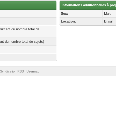
Informations additionnelles à pr
Sex:
Male
Location:
Brasil
ourcent du nombre total de
cent du nombre total de sujets)
Syndication RSS
Usermap