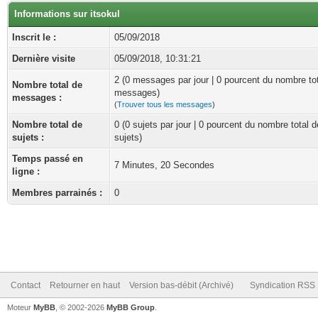
Informations sur itsokul
Inscrit le :
05/09/2018
Dernière visite
05/09/2018, 10:31:21
2 (0 messages par jour | 0 pourcent du nombre to
Nombre total de
messages)
messages :
(
Trouver tous les messages
)
Nombre total de
0 (0 sujets par jour | 0 pourcent du nombre total d
sujets :
sujets)
Temps passé en
7 Minutes, 20 Secondes
ligne :
Membres parrainés :
0
Contact
Retourner en haut
Version bas-débit (Archivé)
Syndication RSS
Moteur
MyBB
, © 2002-2026
MyBB Group
.