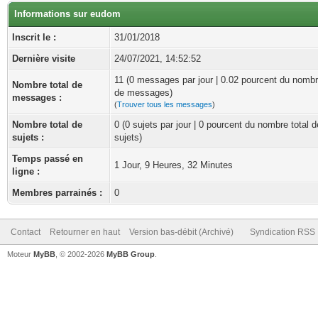
Informations sur eudom
Inscrit le :
31/01/2018
Dernière visite
24/07/2021, 14:52:52
11 (0 messages par jour | 0.02 pourcent du nombr
Nombre total de
de messages)
messages :
(
Trouver tous les messages
)
Nombre total de
0 (0 sujets par jour | 0 pourcent du nombre total d
sujets :
sujets)
Temps passé en
1 Jour, 9 Heures, 32 Minutes
ligne :
Membres parrainés :
0
Contact
Retourner en haut
Version bas-débit (Archivé)
Syndication RSS
Moteur
MyBB
, © 2002-2026
MyBB Group
.