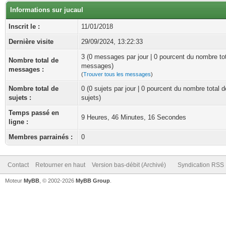
Informations sur jucaul
Inscrit le :
11/01/2018
Dernière visite
29/09/2024, 13:22:33
3 (0 messages par jour | 0 pourcent du nombre to
Nombre total de
messages)
messages :
(
Trouver tous les messages
)
Nombre total de
0 (0 sujets par jour | 0 pourcent du nombre total d
sujets :
sujets)
Temps passé en
9 Heures, 46 Minutes, 16 Secondes
ligne :
Membres parrainés :
0
Contact
Retourner en haut
Version bas-débit (Archivé)
Syndication RSS
Moteur
MyBB
, © 2002-2026
MyBB Group
.