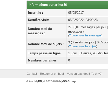
Informations sur arthur86
Inscrit le :
05/08/2017
Dernière visite
05/02/2022, 23:00:23
27 (0,01 messages par jour 
Nombre total de
messages)
messages :
(
Trouver tous les messages
)
3 (0 sujets par jour | 0.05 p
Nombre total de sujets :
(
Trouver tous les sujets
)
Temps passé en ligne :
1 Jour, 5 Heures, 45 Minute
Membres parrainés :
0
Contact
Retourner en haut
Version bas-débit (Archivé)
Moteur
MyBB
, © 2002-2026
MyBB Group
.