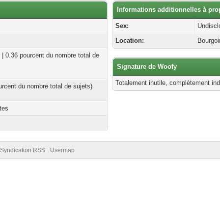
Informations additionnelles à pr
Sex:
Undiscl
Location:
Bourgoi
 | 0.36 pourcent du nombre total de
Signature de Woofy
Totalement inutile, complètement in
ourcent du nombre total de sujets)
tes
Syndication RSS
Usermap