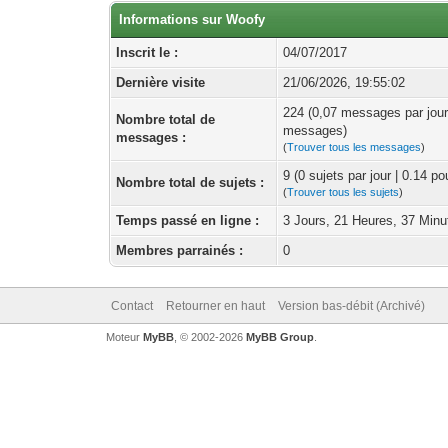
Informations sur Woofy
Inscrit le :
04/07/2017
Dernière visite
21/06/2026, 19:55:02
224 (0,07 messages par jour
Nombre total de
messages)
messages :
(
Trouver tous les messages
)
9 (0 sujets par jour | 0.14 p
Nombre total de sujets :
(
Trouver tous les sujets
)
Temps passé en ligne :
3 Jours, 21 Heures, 37 Minu
Membres parrainés :
0
Contact
Retourner en haut
Version bas-débit (Archivé)
Moteur
MyBB
, © 2002-2026
MyBB Group
.