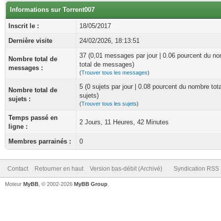
Informations sur Torrent007
Inscrit le :
18/05/2017
Dernière visite
24/02/2026, 18:13:51
37 (0,01 messages par jour | 0.06 pourcent du n
Nombre total de
total de messages)
messages :
(
Trouver tous les messages
)
5 (0 sujets par jour | 0.08 pourcent du nombre tot
Nombre total de
sujets)
sujets :
(
Trouver tous les sujets
)
Temps passé en
2 Jours, 11 Heures, 42 Minutes
ligne :
Membres parrainés :
0
Contact
Retourner en haut
Version bas-débit (Archivé)
Syndication RSS
Moteur
MyBB
, © 2002-2026
MyBB Group
.