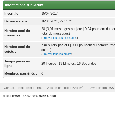
Informations sur Cedrix
Inscrit le :
15/04/2017
Dernière visite
16/01/2024, 22:33:21
28 (0,01 messages par jour | 0.04 pourcent du n
Nombre total de
total de messages)
messages :
(
Trouver tous les messages
)
7 (0 sujets par jour | 0.11 pourcent du nombre tota
Nombre total de
sujets)
sujets :
(
Trouver tous les sujets
)
Temps passé en
20 Heures, 13 Minutes, 16 Secondes
ligne :
Membres parrainés :
0
Contact
Retourner en haut
Version bas-débit (Archivé)
Syndication RSS
Moteur
MyBB
, © 2002-2026
MyBB Group
.