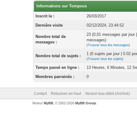
Informations sur Tompous
Inscrit le :
26/03/2017
Dernière visite
02/12/2024, 23:44:52
23 (0,01 messages par jour 
Nombre total de
messages)
messages :
(
Trouver tous les messages
)
1 (0 sujets par jour | 0.02 p
Nombre total de sujets :
(
Trouver tous les sujets
)
Temps passé en ligne :
13 Heures, 6 Minutes, 12 S
Membres parrainés :
0
Contact
Retourner en haut
Version bas-débit (Archivé)
Moteur
MyBB
, © 2002-2026
MyBB Group
.