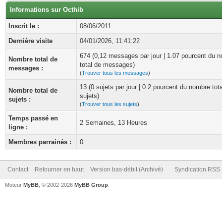
Informations sur Octhib
Inscrit le :
08/06/2011
Dernière visite
04/01/2026, 11:41:22
674 (0,12 messages par jour | 1.07 pourcent du 
Nombre total de
total de messages)
messages :
(
Trouver tous les messages
)
13 (0 sujets par jour | 0.2 pourcent du nombre tot
Nombre total de
sujets)
sujets :
(
Trouver tous les sujets
)
Temps passé en
2 Semaines, 13 Heures
ligne :
Membres parrainés :
0
Contact
Retourner en haut
Version bas-débit (Archivé)
Syndication RSS
Moteur
MyBB
, © 2002-2026
MyBB Group
.