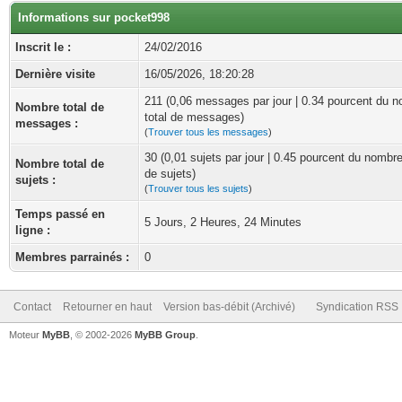
Informations sur pocket998
Inscrit le :
24/02/2016
Dernière visite
16/05/2026, 18:20:28
211 (0,06 messages par jour | 0.34 pourcent du 
Nombre total de
total de messages)
messages :
(
Trouver tous les messages
)
30 (0,01 sujets par jour | 0.45 pourcent du nombre
Nombre total de
de sujets)
sujets :
(
Trouver tous les sujets
)
Temps passé en
5 Jours, 2 Heures, 24 Minutes
ligne :
Membres parrainés :
0
Contact
Retourner en haut
Version bas-débit (Archivé)
Syndication RSS
Moteur
MyBB
, © 2002-2026
MyBB Group
.