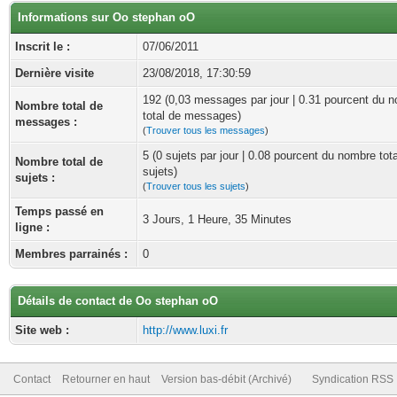
Informations sur Oo stephan oO
Inscrit le :
07/06/2011
Dernière visite
23/08/2018, 17:30:59
192 (0,03 messages par jour | 0.31 pourcent du 
Nombre total de
total de messages)
messages :
(
Trouver tous les messages
)
5 (0 sujets par jour | 0.08 pourcent du nombre tot
Nombre total de
sujets)
sujets :
(
Trouver tous les sujets
)
Temps passé en
3 Jours, 1 Heure, 35 Minutes
ligne :
Membres parrainés :
0
Détails de contact de Oo stephan oO
Site web :
http://www.luxi.fr
Contact
Retourner en haut
Version bas-débit (Archivé)
Syndication RSS