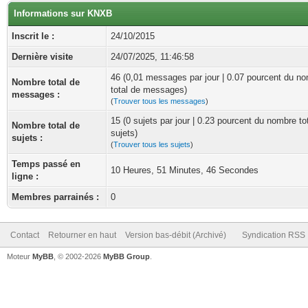
Informations sur KNXB
Inscrit le :
24/10/2015
Dernière visite
24/07/2025, 11:46:58
46 (0,01 messages par jour | 0.07 pourcent du n
Nombre total de
total de messages)
messages :
(
Trouver tous les messages
)
15 (0 sujets par jour | 0.23 pourcent du nombre to
Nombre total de
sujets)
sujets :
(
Trouver tous les sujets
)
Temps passé en
10 Heures, 51 Minutes, 46 Secondes
ligne :
Membres parrainés :
0
Contact
Retourner en haut
Version bas-débit (Archivé)
Syndication RSS
Moteur
MyBB
, © 2002-2026
MyBB Group
.