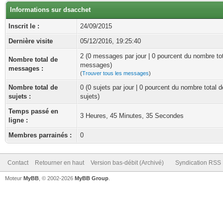
Informations sur dsacchet
Inscrit le :
24/09/2015
Dernière visite
05/12/2016, 19:25:40
2 (0 messages par jour | 0 pourcent du nombre to
Nombre total de
messages)
messages :
(
Trouver tous les messages
)
Nombre total de
0 (0 sujets par jour | 0 pourcent du nombre total d
sujets :
sujets)
Temps passé en
3 Heures, 45 Minutes, 35 Secondes
ligne :
Membres parrainés :
0
Contact
Retourner en haut
Version bas-débit (Archivé)
Syndication RSS
Moteur
MyBB
, © 2002-2026
MyBB Group
.