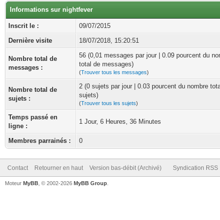
Informations sur nightfever
Inscrit le :
09/07/2015
Dernière visite
18/07/2018, 15:20:51
56 (0,01 messages par jour | 0.09 pourcent du n
Nombre total de
total de messages)
messages :
(
Trouver tous les messages
)
2 (0 sujets par jour | 0.03 pourcent du nombre tot
Nombre total de
sujets)
sujets :
(
Trouver tous les sujets
)
Temps passé en
1 Jour, 6 Heures, 36 Minutes
ligne :
Membres parrainés :
0
Contact
Retourner en haut
Version bas-débit (Archivé)
Syndication RSS
Moteur
MyBB
, © 2002-2026
MyBB Group
.