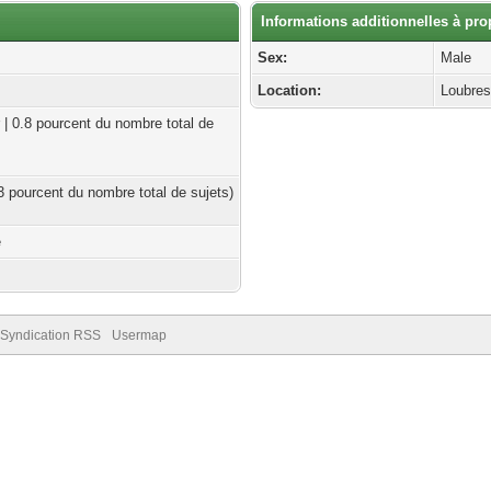
Informations additionnelles à pr
Sex:
Male
Location:
Loubre
 | 0.8 pourcent du nombre total de
63 pourcent du nombre total de sujets)
e
Syndication RSS
Usermap