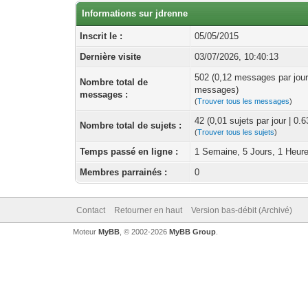
Informations sur jdrenne
Inscrit le :
05/05/2015
Dernière visite
03/07/2026, 10:40:13
502 (0,12 messages par jour
Nombre total de
messages)
messages :
(
Trouver tous les messages
)
42 (0,01 sujets par jour | 0.
Nombre total de sujets :
(
Trouver tous les sujets
)
Temps passé en ligne :
1 Semaine, 5 Jours, 1 Heur
Membres parrainés :
0
Contact
Retourner en haut
Version bas-débit (Archivé)
Moteur
MyBB
, © 2002-2026
MyBB Group
.