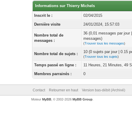
Informations sur Thierry Michels
Inscrit le :
02/04/2015
Dernière visite
24/01/2024, 15:57:03
36 (0,01 messages par jour 
Nombre total de
messages)
messages :
(
Trouver tous les messages
)
10 (0 sujets par jour | 0.15 
Nombre total de sujets :
(
Trouver tous les sujets
)
Temps passé en ligne :
11 Heures, 21 Minutes, 49 
Membres parrainés :
0
Contact
Retourner en haut
Version bas-débit (Archivé)
Moteur
MyBB
, © 2002-2026
MyBB Group
.