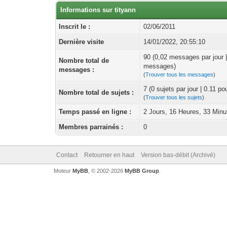
Informations sur tityann
Inscrit le :
02/06/2011
Dernière visite
14/01/2022, 20:55:10
90 (0,02 messages par jour 
Nombre total de
messages)
messages :
(
Trouver tous les messages
)
7 (0 sujets par jour | 0.11 p
Nombre total de sujets :
(
Trouver tous les sujets
)
Temps passé en ligne :
2 Jours, 16 Heures, 33 Minu
Membres parrainés :
0
Contact
Retourner en haut
Version bas-débit (Archivé)
Moteur
MyBB
, © 2002-2026
MyBB Group
.