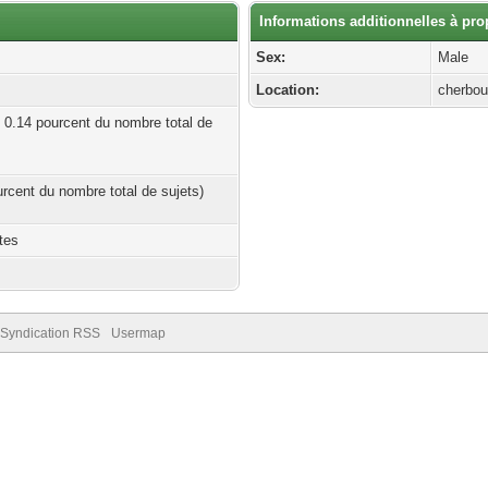
Informations additionnelles à pro
Sex:
Male
Location:
cherbou
| 0.14 pourcent du nombre total de
ourcent du nombre total de sujets)
tes
Syndication RSS
Usermap