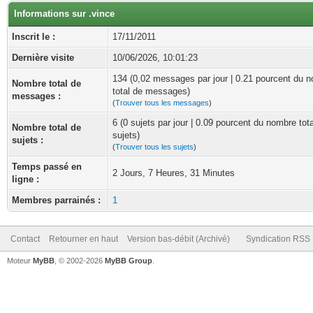
Informations sur .vince
Inscrit le :
17/11/2011
Dernière visite
10/06/2026, 10:01:23
134 (0,02 messages par jour | 0.21 pourcent du 
Nombre total de
total de messages)
messages :
(
Trouver tous les messages
)
6 (0 sujets par jour | 0.09 pourcent du nombre tot
Nombre total de
sujets)
sujets :
(
Trouver tous les sujets
)
Temps passé en
2 Jours, 7 Heures, 31 Minutes
ligne :
Membres parrainés :
1
Contact
Retourner en haut
Version bas-débit (Archivé)
Syndication RSS
Moteur
MyBB
, © 2002-2026
MyBB Group
.