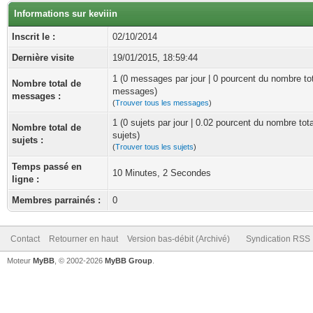
Informations sur keviiin
Inscrit le :
02/10/2014
Dernière visite
19/01/2015, 18:59:44
1 (0 messages par jour | 0 pourcent du nombre to
Nombre total de
messages)
messages :
(
Trouver tous les messages
)
1 (0 sujets par jour | 0.02 pourcent du nombre tot
Nombre total de
sujets)
sujets :
(
Trouver tous les sujets
)
Temps passé en
10 Minutes, 2 Secondes
ligne :
Membres parrainés :
0
Contact
Retourner en haut
Version bas-débit (Archivé)
Syndication RSS
Moteur
MyBB
, © 2002-2026
MyBB Group
.