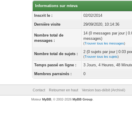
Informations sur mteva
Inscrit le :
02/02/2014
Dernière visite
29/09/2020, 10:14:36
14 (0 messages par jour | 0
Nombre total de
messages)
messages :
(
Trouver tous les messages
)
2 (0 sujets par jour | 0.03 p
Nombre total de sujets :
(
Trouver tous les sujets
)
Temps passé en ligne :
3 Jours, 4 Heures, 48 Minut
Membres parrainés :
0
Contact
Retourner en haut
Version bas-débit (Archivé)
Moteur
MyBB
, © 2002-2026
MyBB Group
.