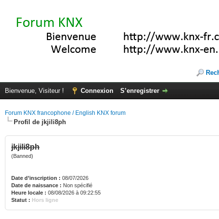
Rec
Bienvenue, Visiteur !
Connexion
S’enregistrer
Forum KNX francophone / English KNX forum
Profil de jkjili8ph
jkjili8ph
(Banned)
Date d’inscription :
08/07/2026
Date de naissance :
Non spécifié
Heure locale :
08/08/2026 à 09:22:55
Statut :
Hors ligne