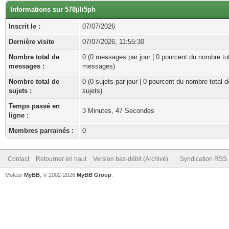
Informations sur 578jili5ph
Inscrit le :
07/07/2026
Dernière visite
07/07/2026, 11:55:30
Nombre total de
0 (0 messages par jour | 0 pourcent du nombre to
messages :
messages)
Nombre total de
0 (0 sujets par jour | 0 pourcent du nombre total d
sujets :
sujets)
Temps passé en
3 Minutes, 47 Secondes
ligne :
Membres parrainés :
0
Contact
Retourner en haut
Version bas-débit (Archivé)
Syndication RSS
Moteur
MyBB
, © 2002-2026
MyBB Group
.