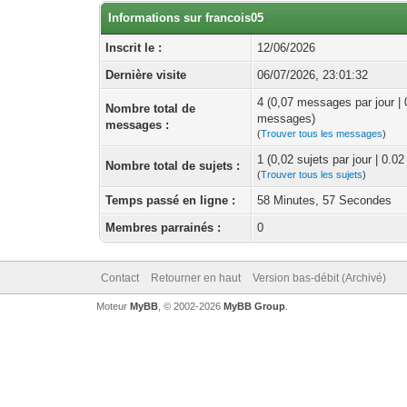
Informations sur francois05
Inscrit le :
12/06/2026
Dernière visite
06/07/2026, 23:01:32
4 (0,07 messages par jour |
Nombre total de
messages)
messages :
(
Trouver tous les messages
)
1 (0,02 sujets par jour | 0.0
Nombre total de sujets :
(
Trouver tous les sujets
)
Temps passé en ligne :
58 Minutes, 57 Secondes
Membres parrainés :
0
Contact
Retourner en haut
Version bas-débit (Archivé)
Moteur
MyBB
, © 2002-2026
MyBB Group
.