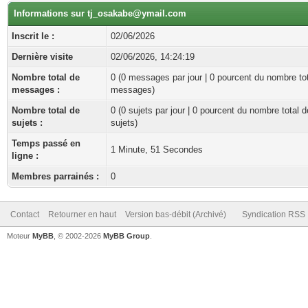
Informations sur tj_osakabe@ymail.com
Inscrit le :
02/06/2026
Dernière visite
02/06/2026, 14:24:19
Nombre total de
0 (0 messages par jour | 0 pourcent du nombre to
messages :
messages)
Nombre total de
0 (0 sujets par jour | 0 pourcent du nombre total d
sujets :
sujets)
Temps passé en
1 Minute, 51 Secondes
ligne :
Membres parrainés :
0
Contact
Retourner en haut
Version bas-débit (Archivé)
Syndication RSS
Moteur
MyBB
, © 2002-2026
MyBB Group
.