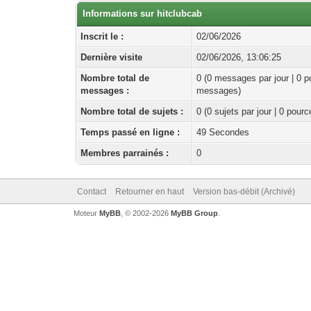
Informations sur hitclubcab
Inscrit le :
02/06/2026
Dernière visite
02/06/2026, 13:06:25
Nombre total de
0 (0 messages par jour | 0 p
messages :
messages)
Nombre total de sujets :
0 (0 sujets par jour | 0 pour
Temps passé en ligne :
49 Secondes
Membres parrainés :
0
Contact
Retourner en haut
Version bas-débit (Archivé)
Moteur
MyBB
, © 2002-2026
MyBB Group
.