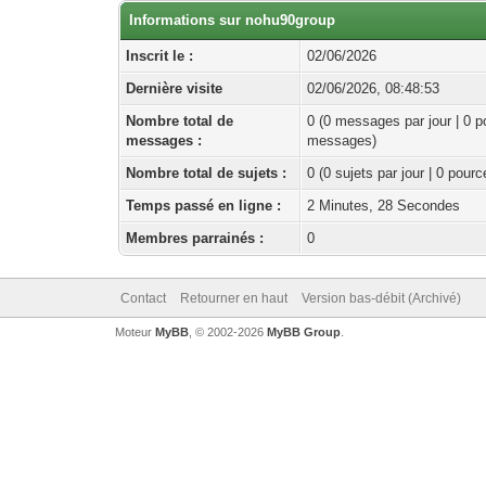
Informations sur nohu90group
Inscrit le :
02/06/2026
Dernière visite
02/06/2026, 08:48:53
Nombre total de
0 (0 messages par jour | 0 p
messages :
messages)
Nombre total de sujets :
0 (0 sujets par jour | 0 pour
Temps passé en ligne :
2 Minutes, 28 Secondes
Membres parrainés :
0
Contact
Retourner en haut
Version bas-débit (Archivé)
Moteur
MyBB
, © 2002-2026
MyBB Group
.