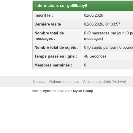
Informations sur go88baby8
Inscrit le :
02/06/2026
Dernière visite
02/06/2026, 04:33:57
Nombre total de
0 (0 messages par jour | 0 p
messages :
messages)
Nombre total de sujets :
0 (0 sujets par jour | 0 pour
Temps passé en ligne :
46 Secondes
Membres parrainés :
0
Contact
Retourner en haut
Version bas-débit (Archivé)
Moteur
MyBB
, © 2002-2026
MyBB Group
.