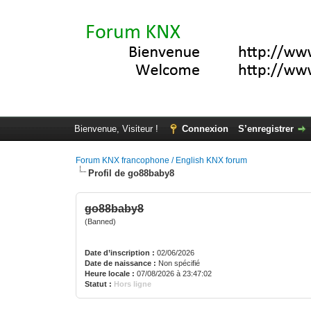
Bienvenue, Visiteur !
Connexion
S’enregistrer
Forum KNX francophone / English KNX forum
Profil de go88baby8
go88baby8
(Banned)
Date d’inscription :
02/06/2026
Date de naissance :
Non spécifié
Heure locale :
07/08/2026 à 23:47:02
Statut :
Hors ligne