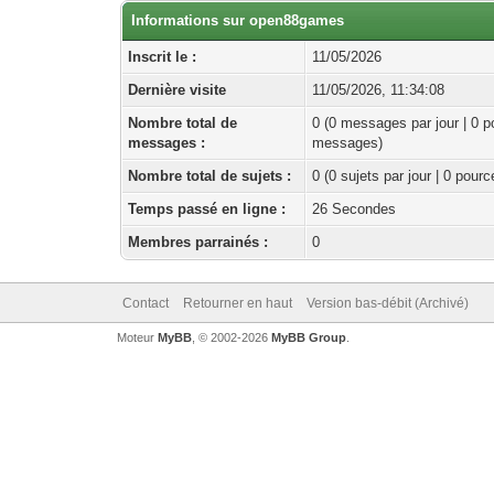
Informations sur open88games
Inscrit le :
11/05/2026
Dernière visite
11/05/2026, 11:34:08
Nombre total de
0 (0 messages par jour | 0 p
messages :
messages)
Nombre total de sujets :
0 (0 sujets par jour | 0 pour
Temps passé en ligne :
26 Secondes
Membres parrainés :
0
Contact
Retourner en haut
Version bas-débit (Archivé)
Moteur
MyBB
, © 2002-2026
MyBB Group
.