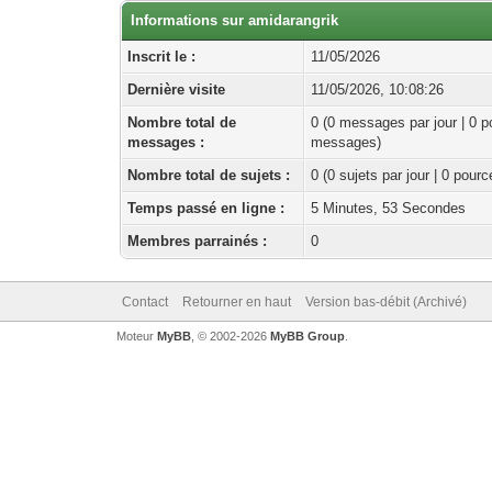
Informations sur amidarangrik
Inscrit le :
11/05/2026
Dernière visite
11/05/2026, 10:08:26
Nombre total de
0 (0 messages par jour | 0 p
messages :
messages)
Nombre total de sujets :
0 (0 sujets par jour | 0 pour
Temps passé en ligne :
5 Minutes, 53 Secondes
Membres parrainés :
0
Contact
Retourner en haut
Version bas-débit (Archivé)
Moteur
MyBB
, © 2002-2026
MyBB Group
.