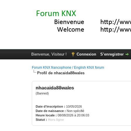
Bienvenue, Visiteur !
Connexion
S’enregistrer
Forum KNX francophone / English KNX forum
Profil de nhacaida88wales
nhacaida88wales
(Banned)
Date d’inscription :
10/05/2026
Date de naissance :
Non spécifié
Heure locale :
08/08/2026 à 20:06:03
Statut :
Hors ligne