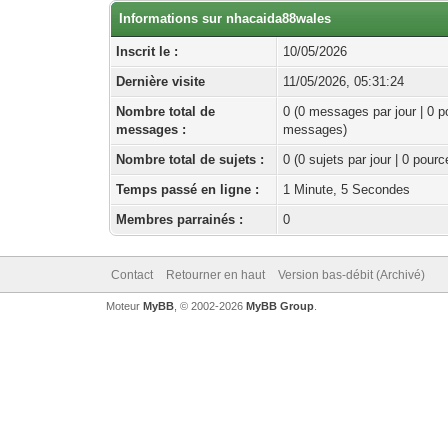
Informations sur nhacaida88wales
Inscrit le :
10/05/2026
Dernière visite
11/05/2026, 05:31:24
Nombre total de
0 (0 messages par jour | 0 p
messages :
messages)
Nombre total de sujets :
0 (0 sujets par jour | 0 pour
Temps passé en ligne :
1 Minute, 5 Secondes
Membres parrainés :
0
Contact
Retourner en haut
Version bas-débit (Archivé)
Moteur
MyBB
, © 2002-2026
MyBB Group
.