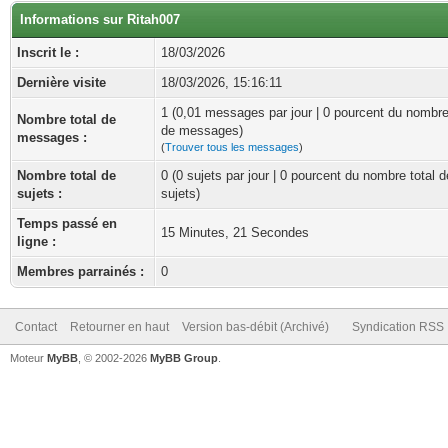
Informations sur Ritah007
Inscrit le :
18/03/2026
Dernière visite
18/03/2026, 15:16:11
1 (0,01 messages par jour | 0 pourcent du nombre
Nombre total de
de messages)
messages :
(
Trouver tous les messages
)
Nombre total de
0 (0 sujets par jour | 0 pourcent du nombre total d
sujets :
sujets)
Temps passé en
15 Minutes, 21 Secondes
ligne :
Membres parrainés :
0
Contact
Retourner en haut
Version bas-débit (Archivé)
Syndication RSS
Moteur
MyBB
, © 2002-2026
MyBB Group
.