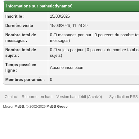
Informations sur patheticdynamo6
Inscrit le :
15/03/2026
Dernière visite
15/03/2026, 11:28:39
Nombre total de
0 (0 messages par jour | 0 pourcent du nombre to
messages :
messages)
Nombre total de
0 (0 sujets par jour | 0 pourcent du nombre total d
sujets :
sujets)
Temps passé en
Aucune inscription
ligne :
Membres parrainés :
0
Contact
Retourner en haut
Version bas-débit (Archivé)
Syndication RSS
Moteur
MyBB
, © 2002-2026
MyBB Group
.