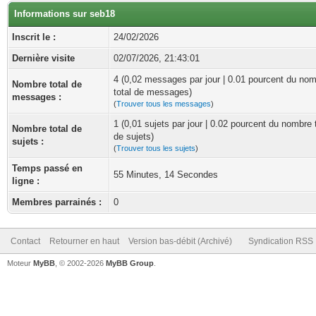
Informations sur seb18
Inscrit le :
24/02/2026
Dernière visite
02/07/2026, 21:43:01
4 (0,02 messages par jour | 0.01 pourcent du no
Nombre total de
total de messages)
messages :
(
Trouver tous les messages
)
1 (0,01 sujets par jour | 0.02 pourcent du nombre 
Nombre total de
de sujets)
sujets :
(
Trouver tous les sujets
)
Temps passé en
55 Minutes, 14 Secondes
ligne :
Membres parrainés :
0
Contact
Retourner en haut
Version bas-débit (Archivé)
Syndication RSS
Moteur
MyBB
, © 2002-2026
MyBB Group
.