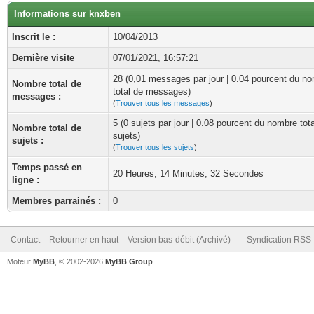
Informations sur knxben
Inscrit le :
10/04/2013
Dernière visite
07/01/2021, 16:57:21
28 (0,01 messages par jour | 0.04 pourcent du n
Nombre total de
total de messages)
messages :
(
Trouver tous les messages
)
5 (0 sujets par jour | 0.08 pourcent du nombre tot
Nombre total de
sujets)
sujets :
(
Trouver tous les sujets
)
Temps passé en
20 Heures, 14 Minutes, 32 Secondes
ligne :
Membres parrainés :
0
Contact
Retourner en haut
Version bas-débit (Archivé)
Syndication RSS
Moteur
MyBB
, © 2002-2026
MyBB Group
.