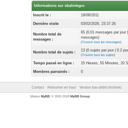
Informations sur sbalintegro
Inscrit le :
18/08/2011
Dernière visite
03/02/2026, 23:37:26
65 (0,01 messages par jour 
Nombre total de
messages)
messages :
(
Trouver tous les messages
)
13 (0 sujets par jour | 0.2 p
Nombre total de sujets :
(
Trouver tous les sujets
)
Temps passé en ligne :
15 Heures, 55 Minutes, 20 
Membres parrainés :
0
Contact
Retourner en haut
Version bas-débit (Archivé)
Moteur
MyBB
, © 2002-2026
MyBB Group
.