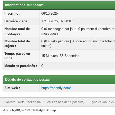
Informations sur pesawi
Inscrit le :
06/10/2025
Dernière visite
17/10/2025, 09:28:01
Nombre total de
0 (0 messages par jour | 0 pourcent du nombre to
messages :
messages)
Nombre total de
0 (0 sujets par jour | 0 pourcent du nombre total d
sujets :
sujets)
Temps passé en
15 Minutes, 53 Secondes
ligne :
Membres parrainés :
0
Détails de contact de pesawi
Site web :
https://aeonfly.com/
Contact
Retourner en haut
Version bas-débit (Archivé)
Syndication RSS
Moteur
MyBB
, © 2002-2026
MyBB Group
.