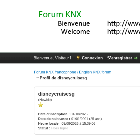
Bienvenue, Visiteur !
Connexion
S’enregistrer
Forum KNX francophone / English KNX forum
Profil de disneycruisesg
disneycruisesg
(Newbie)
Date d’inscription :
01/10/2025
Date de naissance :
01/01/2001 (25 ans)
Heure locale :
09/08/2026 à 15:39:06
Statut :
Hors ligne