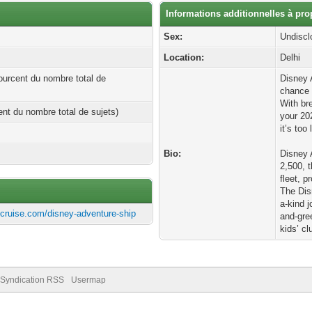
Informations additionnelles à pr
Sex:
Undiscl
Location:
Delhi
ourcent du nombre total de
Disney 
chance 
With br
cent du nombre total de sujets)
your 20
it’s too 
Bio:
Disney 
2,500, t
fleet, 
The Dis
a-kind 
ycruise.com/disney-adventure-ship
and-gre
kids’ c
Syndication RSS
Usermap