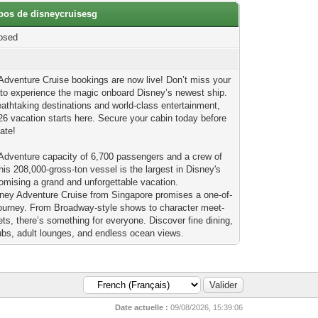
opos de disneycruisesg
osed
Adventure Cruise bookings are now live! Don’t miss your
to experience the magic onboard Disney’s newest ship.
eathtaking destinations and world-class entertainment,
26 vacation starts here. Secure your cabin today before
late!
Adventure capacity of 6,700 passengers and a crew of
his 208,000-gross-ton vessel is the largest in Disney's
promising a grand and unforgettable vacation.
ney Adventure Cruise from Singapore promises a one-of-
journey. From Broadway-style shows to character meet-
ets, there’s something for everyone. Discover fine dining,
lubs, adult lounges, and endless ocean views.
Date actuelle :
09/08/2026, 15:39:06