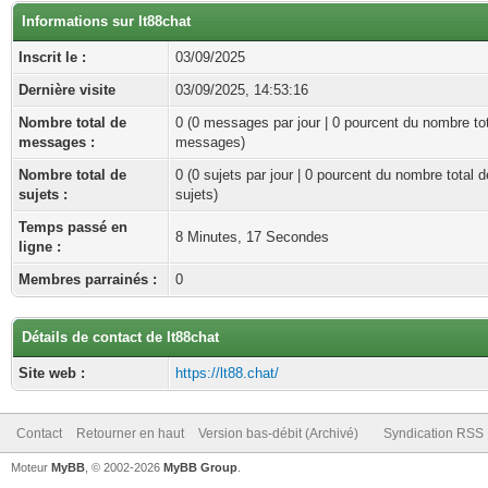
Informations sur lt88chat
Inscrit le :
03/09/2025
Dernière visite
03/09/2025, 14:53:16
Nombre total de
0 (0 messages par jour | 0 pourcent du nombre to
messages :
messages)
Nombre total de
0 (0 sujets par jour | 0 pourcent du nombre total d
sujets :
sujets)
Temps passé en
8 Minutes, 17 Secondes
ligne :
Membres parrainés :
0
Détails de contact de lt88chat
Site web :
https://lt88.chat/
Contact
Retourner en haut
Version bas-débit (Archivé)
Syndication RSS
Moteur
MyBB
, © 2002-2026
MyBB Group
.