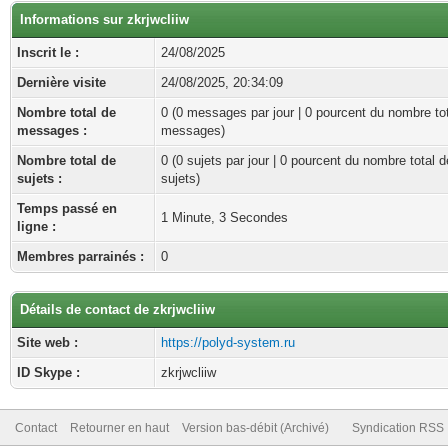
Informations sur zkrjwcliiw
Inscrit le :
24/08/2025
Dernière visite
24/08/2025, 20:34:09
Nombre total de
0 (0 messages par jour | 0 pourcent du nombre to
messages :
messages)
Nombre total de
0 (0 sujets par jour | 0 pourcent du nombre total d
sujets :
sujets)
Temps passé en
1 Minute, 3 Secondes
ligne :
Membres parrainés :
0
Détails de contact de zkrjwcliiw
Site web :
https://polyd-system.ru
ID Skype :
zkrjwcliiw
Contact
Retourner en haut
Version bas-débit (Archivé)
Syndication RSS