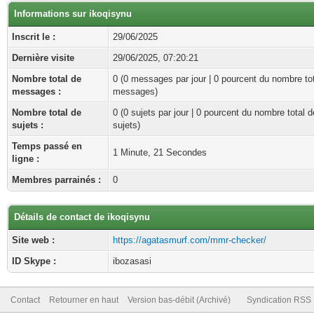
Informations sur ikoqisynu
Inscrit le :
29/06/2025
Dernière visite
29/06/2025, 07:20:21
Nombre total de
0 (0 messages par jour | 0 pourcent du nombre to
messages :
messages)
Nombre total de
0 (0 sujets par jour | 0 pourcent du nombre total d
sujets :
sujets)
Temps passé en
1 Minute, 21 Secondes
ligne :
Membres parrainés :
0
Détails de contact de ikoqisynu
Site web :
https://agatasmurf.com/mmr-checker/
ID Skype :
ibozasasi
Contact
Retourner en haut
Version bas-débit (Archivé)
Syndication RSS